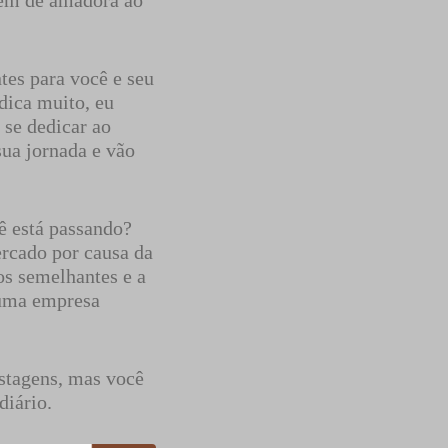
gem de amadora ao
tes para você e seu
dica muito, eu
 se dedicar ao
sua jornada e vão
ê está passando?
rcado por causa da
os semelhantes e a
 uma empresa
ostagens, mas você
diário.