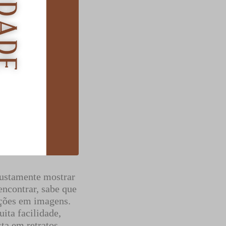
 justamente mostrar
encontrar, sabe que
mações em imagens.
ita facilidade,
sta em retratos