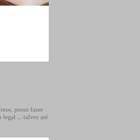
otos, posso fazer
egal ... talvez até