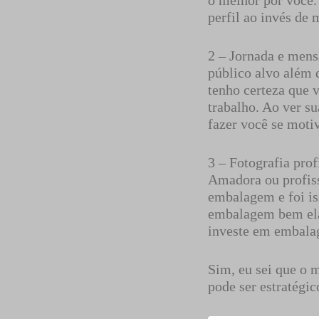
o melhor por você
perfil ao invés de 
2 – Jornada e mens
público alvo além d
tenho certeza que 
trabalho. Ao ver su
fazer você se motiv
3 – Fotografia pro
Amadora ou profis
embalagem e foi is
embalagem bem ela
investe em embalage
Sim, eu sei que o 
pode ser estratégi