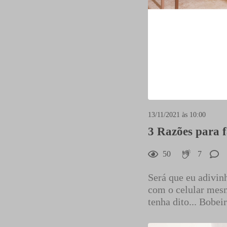
7
Curtir
Comentar
13/11/2021 às 10:00
3 Razões para f
50
7
Será que eu adivin
com o celular mesmo
tenha dito... Bobei