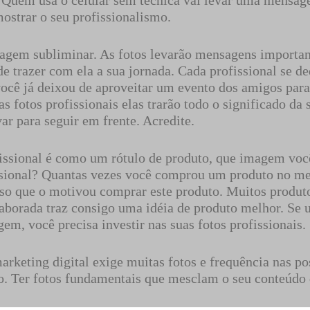
. Quem usa o celular sem técnica vai levar uma mensa
mostrar o seu profissionalismo.
agem subliminar. As fotos levarão mensagens importan
e trazer com ela a sua jornada. Cada profissional se de
você já deixou de aproveitar um evento dos amigos para
as fotos profissionais elas trarão todo o significado da 
ar para seguir em frente. Acredite.
fissional é como um rótulo de produto, que imagem voc
sional? Quantas vezes você comprou um produto no me
so que o motivou comprar este produto. Muitos produt
borada traz consigo uma idéia de produto melhor. Se
m, você precisa investir nas suas fotos profissionais.
marketing digital exige muitas fotos e frequência nas p
co. Ter fotos fundamentais que mesclam o seu conteúdo 