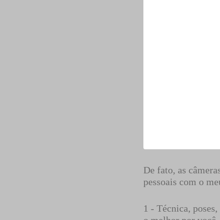
De fato, as câmera
pessoais com o meu
1 - Técnica, poses