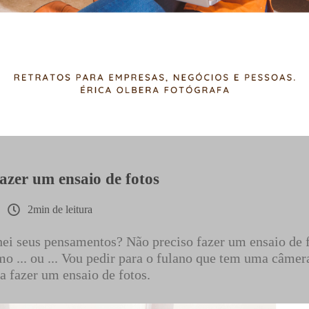
azer um ensaio de fotos
2min de leitura
hei seus pensamentos? Não preciso fazer um ensaio de f
 ... ou ... Vou pedir para o fulano que tem uma câmera l
ra fazer um ensaio de fotos.