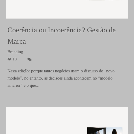
Coerência ou Incoerência? Gestão de
Marca
Branding
13
Nesta edição: porque tantos negócios usam o discurso do “novo
modelo”, no entanto, as decisões ainda acontecem no “modelo
anterior” e o que...