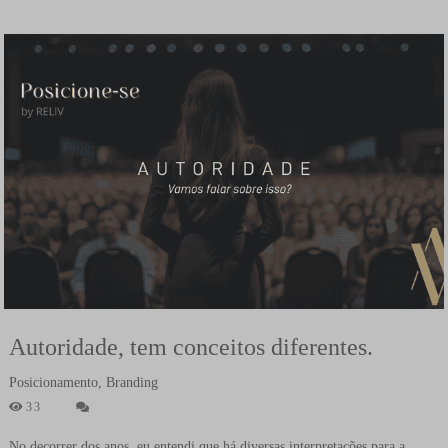
Autoridade, tem conceitos diferentes.
Posicionamento, Branding
33
No decorrer dos anos, eu entendi que há diversas interpretações para a