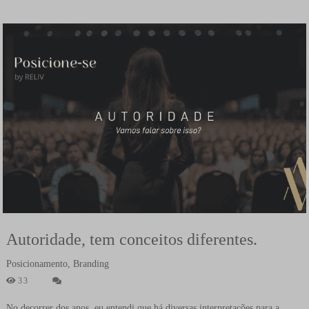
Autoridade, tem conceitos diferentes.
Posicionamento, Branding
33
No decorrer dos anos, eu entendi que há diversas interpretações para a