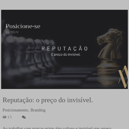
Reputação: o preço do invisível.
Posicionamento, Branding
15
Ao trabalhar com marcas existe algo valioso e invisível que agrega