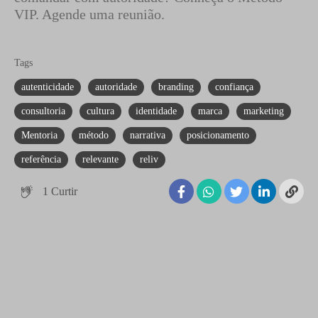
VIP. Agende uma reunião.
Tags
autenticidade
autoridade
branding
confiança
consultoria
cultura
identidade
marca
marketing
Mentoria
método
narrativa
posicionamento
referência
relevante
reliv
1
Curtir