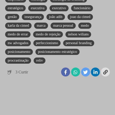
estratégico
executiva
executivo
funcionário
gestão
insegurança
joão adib
joao da cimed
karla da cimed
marca
marca pessoal
medo
medo de errar
medo de rejeição
nelson wilians
nw advogados
perfeccionismo
personal branding
posicionamento
posicionamento estratégico
procrastinação
reliv
3
Curtir