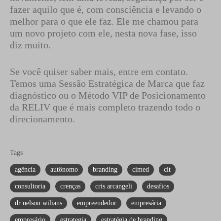
fazer aquilo que é, com consciência e levando o
melhor para o que ele faz. Ele me chamou para
um novo projeto com ele, nesta nova fase, isso
diz muito.
Se você quiser saber mais, entre em contato.
Temos uma Sessão Estratégica de Marca que faz
diagnóstico ou o Método VIP de Posicionamento
da RELIV que é mais completo trazendo todo o
direcionamento.
Tags
agência
autônomo
branding
cimed
clt
consultoria
crenças
cris arcangeli
desafios
dr nelson wilians
empreendedor
empresária
empresário
estrategia
estratégia de branding