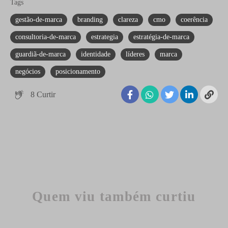
Tags
gestão-de-marca
branding
clareza
cmo
coerência
consultoria-de-marca
estrategia
estratégia-de-marca
guardiã-de-marca
identidade
líderes
marca
negócios
posicionamento
8
Curtir
Quem viu também curtiu