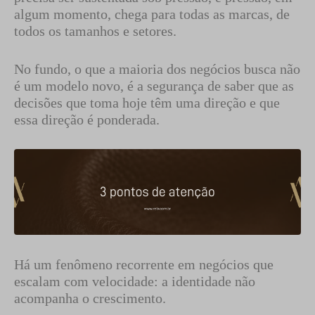
algum momento, chega para todas as marcas, de
todos os tamanhos e setores.
No fundo, o que a maioria dos negócios busca não
é um modelo novo, é a segurança de saber que as
decisões que toma hoje têm uma direção e que
essa direção é ponderada.
Há um fenômeno recorrente em negócios que
escalam com velocidade: a identidade não
acompanha o crescimento.