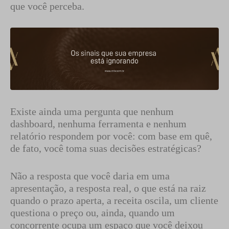
que você perceba.
Existe ainda uma pergunta que nenhum
dashboard, nenhuma ferramenta e nenhum
relatório respondem por você: com base em quê,
de fato, você toma suas decisões estratégicas?
Não a resposta que você daria em uma
apresentação, a resposta real, o que está na raiz
quando o prazo aperta, a receita oscila, um cliente
questiona o preço ou, ainda, quando um
concorrente ocupa um espaço que você deixou