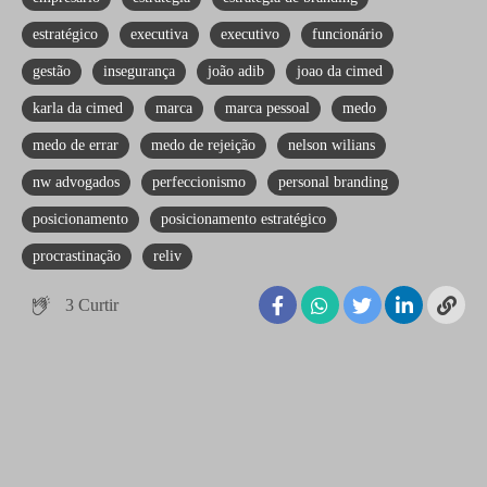
estratégico
executiva
executivo
funcionário
gestão
insegurança
joão adib
joao da cimed
karla da cimed
marca
marca pessoal
medo
medo de errar
medo de rejeição
nelson wilians
nw advogados
perfeccionismo
personal branding
posicionamento
posicionamento estratégico
procrastinação
reliv
3
Curtir