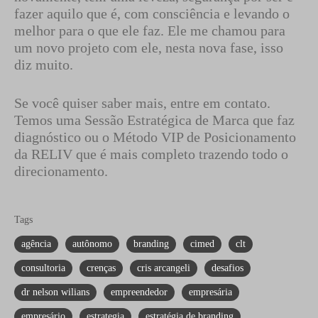
fazer aquilo que é, com consciência e levando o
melhor para o que ele faz. Ele me chamou para
um novo projeto com ele, nesta nova fase, isso
diz muito.
Se você quiser saber mais, entre em contato.
Temos uma Sessão Estratégica de Marca que faz
diagnóstico ou o Método VIP de Posicionamento
da RELIV que é mais completo trazendo todo o
direcionamento.
Tags
agência
autônomo
branding
cimed
clt
consultoria
crenças
cris arcangeli
desafios
dr nelson wilians
empreendedor
empresária
empresário
estrategia
estratégia de branding