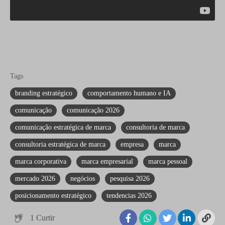
Tags
branding estratégico
comportamento humano e IA
comunicação
comunicação 2026
comunicação estratégica de marca
consultoria de marca
consultoria estratégica de marca
empresa
marca
marca corporativa
marca empresarial
marca pessoal
mercado 2026
negócios
pesquisa 2026
posicionamento estratégico
tendencias 2026
1
Curtir